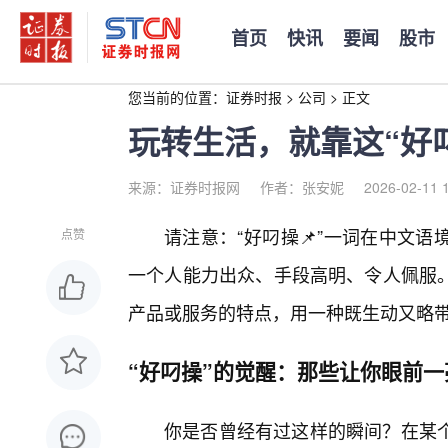
首页
快讯
要闻
股市
您当前的位置：
证券时报
>
公司
>
正文
玩转生活，就靠这“好
来源：证券时报网
作者：张安妮
2026-02-11 
请注意：“好叼操📌”一词在中文
点赞
一个人能力出众、手段高明、令人佩服
产品或服务的特点，用一种既生动又略
“好叼操”的觉醒：那些让你眼前
你是否曾经有过这样的瞬间？在某个