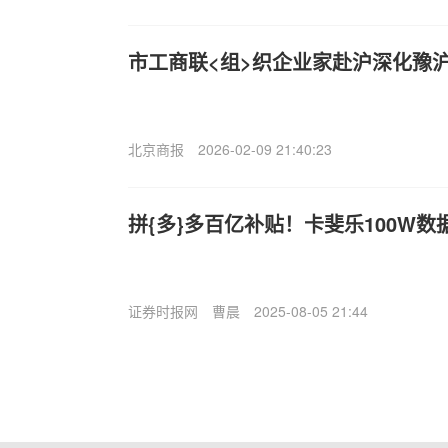
市工商联<组>织企业家赴沪深化豫
北京商报
2026-02-09 21:40:23
拼{多}多百亿补贴！卡斐乐100W数
证券时报网
曹晨
2025-08-05 21:44